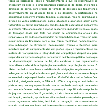
todas as obrigações legais e regulamentares a que os responsáveis se
encontram sujeitos e, o processamento automático de dados, incluindo a
definição de perfis, para efeitos de tomada de decisões que fomentem o
desenvolvimento da atividade física e do desporto. A participação na
competição desportiva implica, também, a captação, recolha, reprodução e
difusão de vozes, performances, poses, atuações e aparições, assim como
fotografias ou outras reproduções, obtidas durante espetáculos desportivos
ou eventos relacionados com a prática desportiva, incluindo treinos ou ações
de formação desde que feita nos canais de comunicação oficiais dos
responsáveis. Os dados pessoais podem ser disponibilizados a Terceiros, para
cumprimento da finalidade para a qual foram recolhidos, nomeadamente,
para publicação de Circulares, Comunicados, Ofícios e Decisões, para
monitorização do cumprimento das obrigações legais e regulamentares em
matéria de transparência e integridade das competições desportivas, para
responder a um processo legal ou para arquivo de interesse público, desde que
tal disponibilização decorra da lei, dos estatutos e dos regulamentos
federativos e não viole a legislação em matéria de proteção de dados. O
titular de dados reconhece a existência de obrigações regulamentares de
salvaguarda da integridade das competições e autoriza expressamente que
os seus dados sejam partilhados pelo Sport Clube Estrela a outras federações,
incluindo, designadamente, à FIFA e à UEFA e a quaisquer entidades ou
plataformas, desde que para fins de monitorização da realização de apostas
em competições nas quais participe ou prevenção da prática de manipulação
de jogos ou competições. É garantido, a todo o tempo, o direito de acesso,
retificação, anulação, oposição ou eliminação dos seus dados pessoais, nos
casos legalmente admitidos, incluindo a revogação do consentimento,
quando haja lugar, mediante pedido por escrito ao respetivo responsável pelo